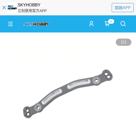
SKYHOBBY
開啟APP
立刻使用官方APP
0
1
/
1