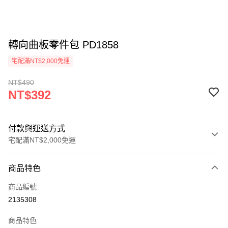
轉向曲板零件包 PD1858
宅配滿NT$2,000免運
NT$490
NT$392
付款與運送方式
宅配滿NT$2,000免運
付款方式
商品特色
信用卡一次付款
商品編號
信用卡分期付款
2135308
3 期 0 利率 每期
NT$130
21家銀行
商品特色
6 期 0 利率 每期
NT$65
21家銀行
合作金庫商業銀行
第一商業銀行