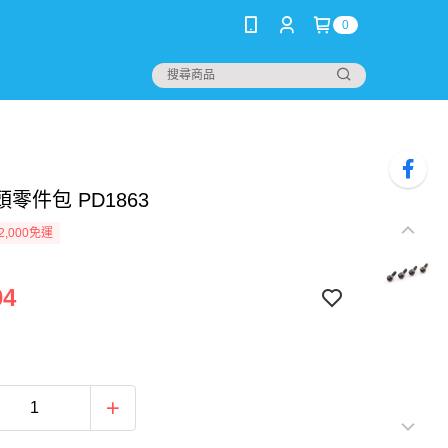
0
零件包 PD1863
2,000免運
04