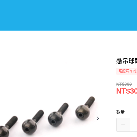
懸吊球頭
宅配滿NT$
NT$380
NT$3
數量