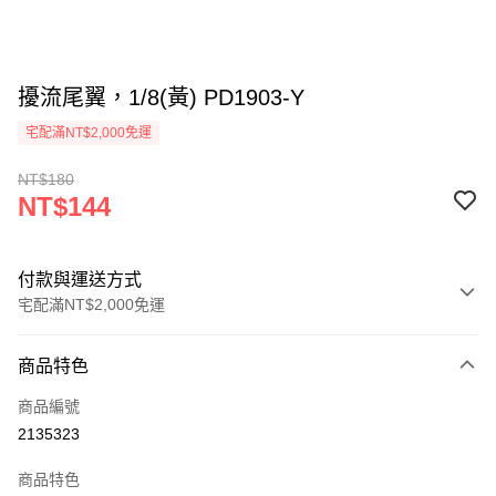
擾流尾翼，1/8(黃) PD1903-Y
宅配滿NT$2,000免運
NT$180
NT$144
付款與運送方式
宅配滿NT$2,000免運
付款方式
商品特色
信用卡一次付款
商品編號
信用卡分期付款
2135323
3 期 0 利率 每期
NT$48
21家銀行
商品特色
6 期 0 利率 每期
NT$24
21家銀行
合作金庫商業銀行
第一商業銀行