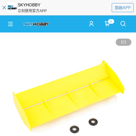
SKYHOBBY
開啟APP
立刻使用官方APP
0
1
/
1