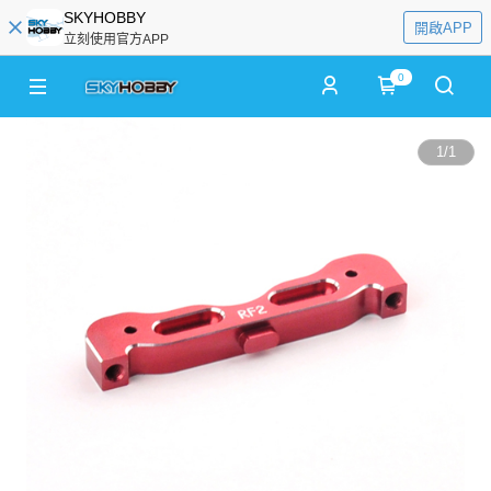
SKYHOBBY
開啟APP
立刻使用官方APP
0
1
/
1