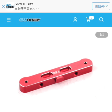
SKYHOBBY
開啟APP
立刻使用官方APP
0
1
/
1