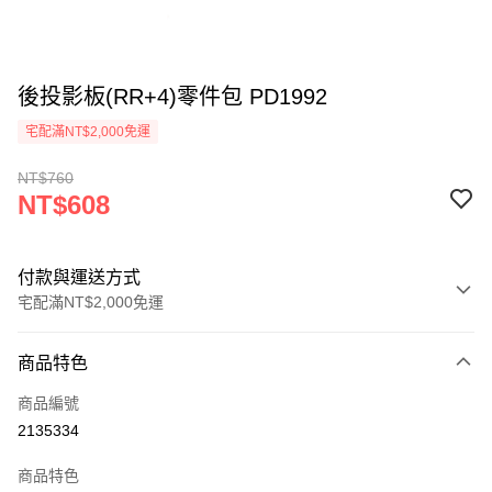
後投影板(RR+4)零件包 PD1992
宅配滿NT$2,000免運
NT$760
NT$608
付款與運送方式
宅配滿NT$2,000免運
付款方式
商品特色
信用卡一次付款
商品編號
信用卡分期付款
2135334
3 期 0 利率 每期
NT$202
21家銀行
商品特色
6 期 0 利率 每期
NT$101
21家銀行
合作金庫商業銀行
第一商業銀行