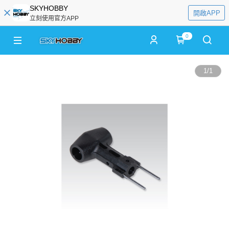
SKYHOBBY
開啟APP
立刻使用官方APP
0
1
/
1