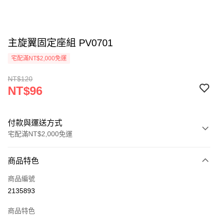
主旋翼固定座組 PV0701
宅配滿NT$2,000免運
NT$120
NT$96
付款與運送方式
宅配滿NT$2,000免運
付款方式
商品特色
信用卡一次付款
商品編號
信用卡分期付款
2135893
3 期 0 利率 每期
NT$32
21家銀行
商品特色
6 期 0 利率 每期
NT$16
21家銀行
合作金庫商業銀行
第一商業銀行