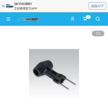
SKYHOBBY
開啟APP
立刻使用官方APP
0
1
/
1