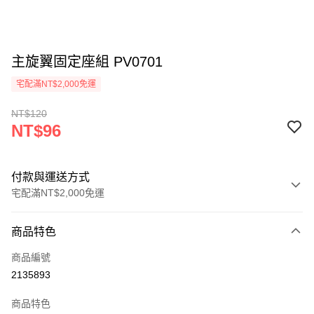
主旋翼固定座組 PV0701
宅配滿NT$2,000免運
NT$120
NT$96
付款與運送方式
宅配滿NT$2,000免運
付款方式
商品特色
信用卡一次付款
商品編號
信用卡分期付款
2135893
3 期 0 利率 每期
NT$32
21家銀行
商品特色
6 期 0 利率 每期
NT$16
21家銀行
合作金庫商業銀行
第一商業銀行