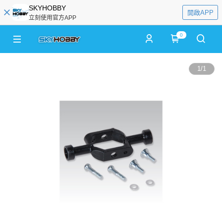
SKYHOBBY
開啟APP
立刻使用官方APP
0
1
/
1