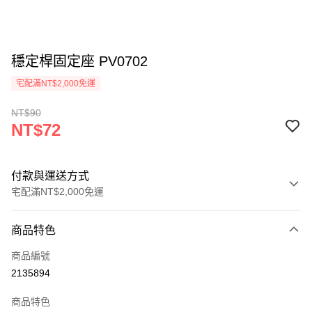
穩定桿固定座 PV0702
宅配滿NT$2,000免運
NT$90
NT$72
付款與運送方式
宅配滿NT$2,000免運
付款方式
商品特色
信用卡一次付款
商品編號
信用卡分期付款
2135894
3 期 0 利率 每期
NT$24
21家銀行
商品特色
6 期 0 利率 每期
NT$12
21家銀行
合作金庫商業銀行
第一商業銀行