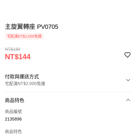
主旋翼轉座 PV0705
宅配滿NT$2,000免運
NT$180
NT$144
付款與運送方式
宅配滿NT$2,000免運
付款方式
商品特色
信用卡一次付款
商品編號
信用卡分期付款
2135896
3 期 0 利率 每期
NT$48
21家銀行
商品特色
6 期 0 利率 每期
NT$24
21家銀行
合作金庫商業銀行
第一商業銀行