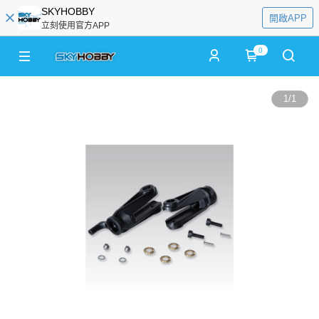
SKYHOBBY
開啟APP
立刻使用官方APP
0
1
/
1