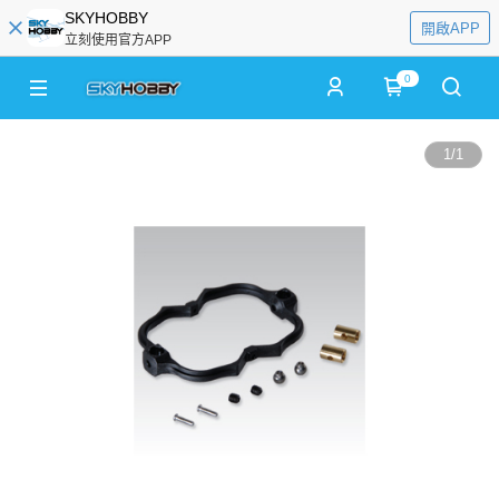
SKYHOBBY
開啟APP
立刻使用官方APP
0
1
/
1