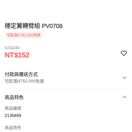
穩定翼轉臂組 PV0708
宅配滿NT$2,000免運
NT$190
NT$152
付款與運送方式
宅配滿NT$2,000免運
付款方式
商品特色
信用卡一次付款
商品編號
信用卡分期付款
2135899
3 期 0 利率 每期
NT$50
21家銀行
商品特色
6 期 0 利率 每期
NT$25
21家銀行
合作金庫商業銀行
第一商業銀行