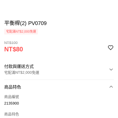
平衡桿(2) PV0709
宅配滿NT$2,000免運
NT$100
NT$80
付款與運送方式
宅配滿NT$2,000免運
付款方式
商品特色
信用卡一次付款
商品編號
信用卡分期付款
2135900
3 期 0 利率 每期
NT$26
21家銀行
商品特色
6 期 0 利率 每期
NT$13
21家銀行
合作金庫商業銀行
第一商業銀行