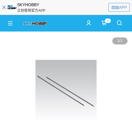
SKYHOBBY
開啟APP
立刻使用官方APP
0
1
/
1