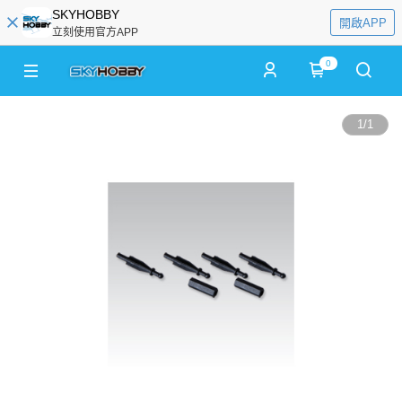
SKYHOBBY
開啟APP
立刻使用官方APP
0
1
/
1