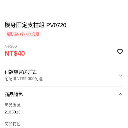
機身固定支柱組 PV0720
宅配滿NT$2,000免運
NT$50
NT$40
付款與運送方式
宅配滿NT$2,000免運
付款方式
商品特色
信用卡一次付款
商品編號
信用卡分期付款
2135913
3 期 0 利率 每期
NT$13
21家銀行
商品特色
6 期 0 利率 每期
NT$6
21家銀行
合作金庫商業銀行
第一商業銀行