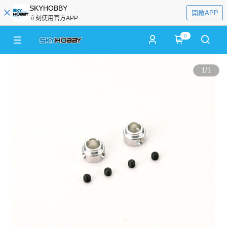
SKYHOBBY
開啟APP
立刻使用官方APP
0
1
/
1