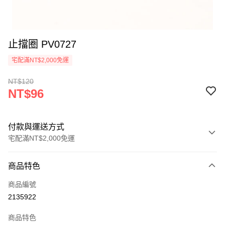
止擋圈 PV0727
宅配滿NT$2,000免運
NT$120
NT$96
付款與運送方式
宅配滿NT$2,000免運
付款方式
商品特色
信用卡一次付款
商品編號
信用卡分期付款
2135922
3 期 0 利率 每期
NT$32
21家銀行
商品特色
6 期 0 利率 每期
NT$16
21家銀行
合作金庫商業銀行
第一商業銀行