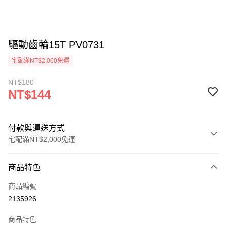
驅動齒輪15T PV0731
宅配滿NT$2,000免運
NT$180
NT$144
付款與運送方式
宅配滿NT$2,000免運
付款方式
商品特色
信用卡一次付款
商品編號
信用卡分期付款
2135926
3 期 0 利率 每期
NT$48
21家銀行
商品特色
6 期 0 利率 每期
NT$24
21家銀行
合作金庫商業銀行
第一商業銀行