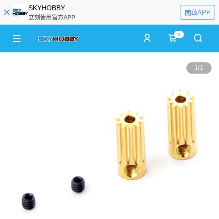
SKYHOBBY
開啟APP
立刻使用官方APP
0
1
/
1