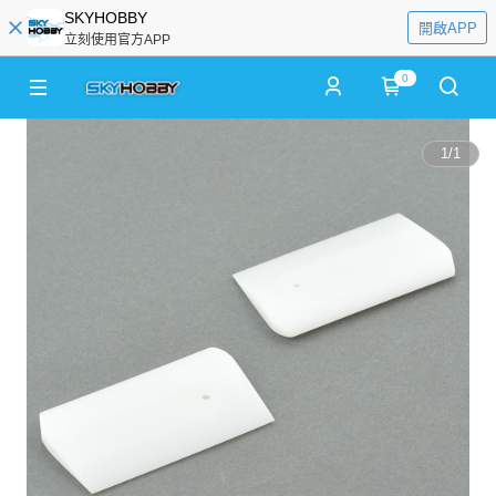
SKYHOBBY
開啟APP
立刻使用官方APP
0
1
/
1