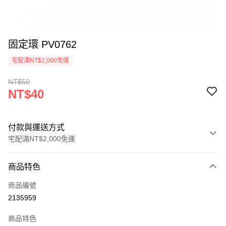
固定環 PV0762
宅配滿NT$2,000免運
NT$50
NT$40
付款與運送方式
宅配滿NT$2,000免運
付款方式
商品特色
信用卡一次付款
商品編號
信用卡分期付款
2135959
3 期 0 利率 每期
NT$13
21家銀行
商品特色
6 期 0 利率 每期
NT$6
21家銀行
合作金庫商業銀行
第一商業銀行