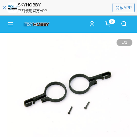
SKYHOBBY
開啟APP
立刻使用官方APP
0
1
/
1