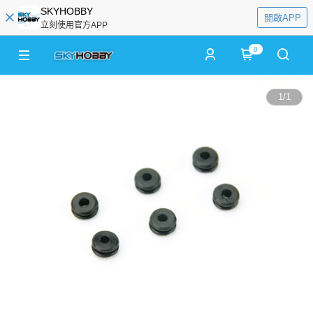
SKYHOBBY
開啟APP
立刻使用官方APP
0
1
/
1