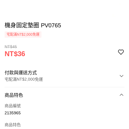
機身固定墊圈 PV0765
宅配滿NT$2,000免運
NT$45
NT$36
付款與運送方式
宅配滿NT$2,000免運
付款方式
商品特色
信用卡一次付款
商品編號
信用卡分期付款
2135965
3 期 0 利率 每期
NT$12
21家銀行
商品特色
6 期 0 利率 每期
NT$6
21家銀行
合作金庫商業銀行
第一商業銀行