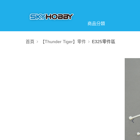
商品分類
首頁
【Thunder Tiger】零件
E325零件區