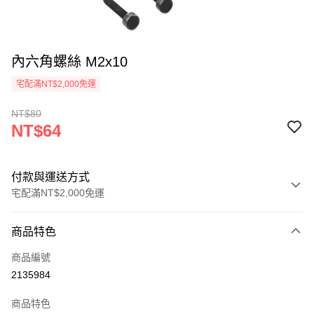
內六角螺絲 M2x10
宅配滿NT$2,000免運
NT$80
NT$64
付款與運送方式
宅配滿NT$2,000免運
付款方式
商品特色
信用卡一次付款
商品編號
信用卡分期付款
2135984
3 期 0 利率 每期
NT$21
21家銀行
商品特色
6 期 0 利率 每期
NT$10
21家銀行
合作金庫商業銀行
第一商業銀行