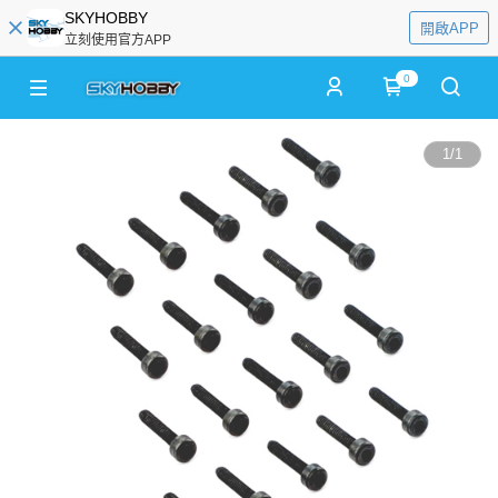
SKYHOBBY
開啟APP
立刻使用官方APP
0
1
/
1