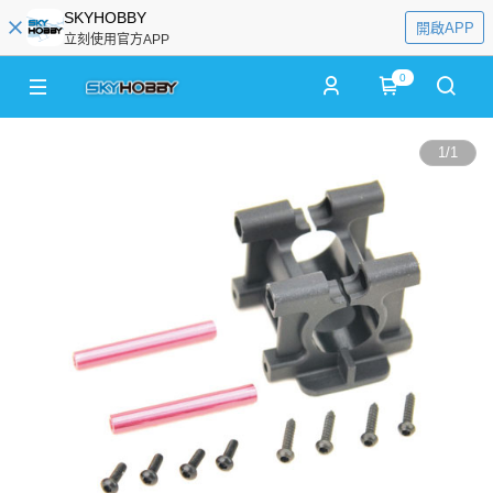
SKYHOBBY
開啟APP
立刻使用官方APP
0
1
/
1