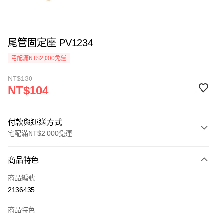
尾管固定座 PV1234
宅配滿NT$2,000免運
NT$130
NT$104
付款與運送方式
宅配滿NT$2,000免運
付款方式
商品特色
信用卡一次付款
商品編號
信用卡分期付款
2136435
3 期 0 利率 每期
NT$34
21家銀行
商品特色
6 期 0 利率 每期
NT$17
21家銀行
合作金庫商業銀行
第一商業銀行