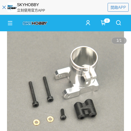
SKYHOBBY
開啟APP
立刻使用官方APP
0
1
/
1