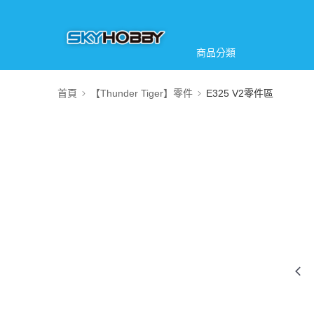
商品分類
首頁
【Thunder Tiger】零件
E325 V2零件區