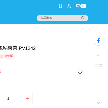
0
粘束帶 PV1242
2,000免運
6