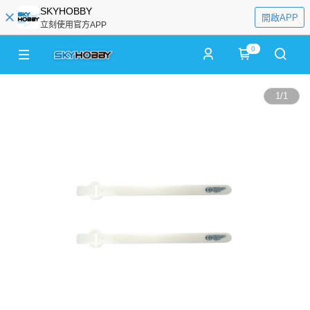
SKYHOBBY
開啟APP
立刻使用官方APP
0
1
/
1