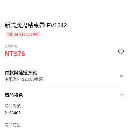
新式魔鬼粘束帶 PV1242
宅配滿NT$2,000免運
NT$95
NT$76
付款與運送方式
宅配滿NT$2,000免運
付款方式
商品特色
信用卡一次付款
商品編號
信用卡分期付款
2136465
3 期 0 利率 每期
NT$25
21家銀行
商品特色
6 期 0 利率 每期
NT$12
21家銀行
合作金庫商業銀行
第一商業銀行