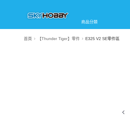
商品分類
首頁
【Thunder Tiger】零件
E325 V2 SE零件區