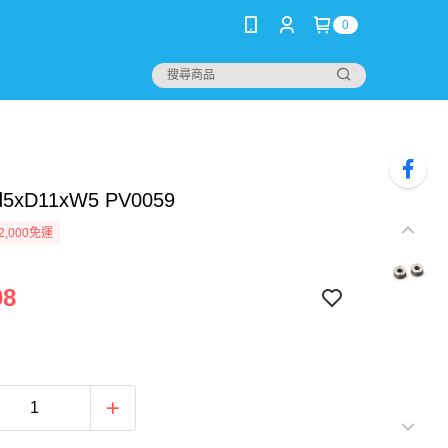
0
xD11xW5 PV0059
2,000免運
08