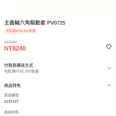
主齒輪六角驅動套 PV0725
宅配滿NT$2,000免運
NT$300
NT$240
付款與運送方式
宅配滿NT$2,000免運
付款方式
商品特色
信用卡一次付款
商品編號
信用卡分期付款
2137127
3 期 0 利率 每期
NT$80
21家銀行
商品特色
6 期 0 利率 每期
NT$40
21家銀行
合作金庫商業銀行
第一商業銀行