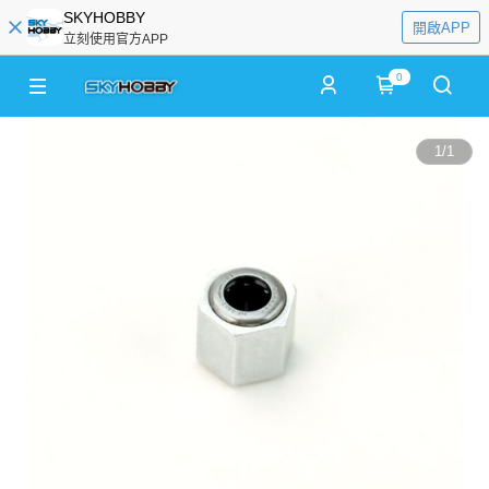
SKYHOBBY
開啟APP
立刻使用官方APP
0
1
/
1