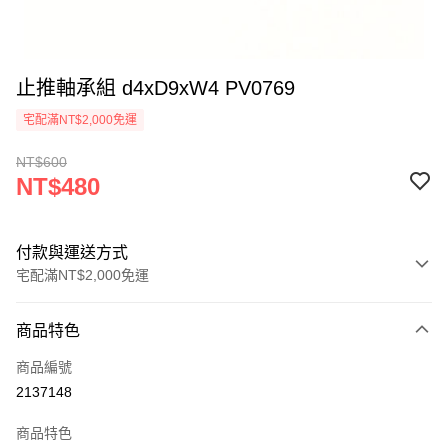
止推軸承組 d4xD9xW4 PV0769
宅配滿NT$2,000免運
NT$600
NT$480
付款與運送方式
宅配滿NT$2,000免運
付款方式
商品特色
信用卡一次付款
商品編號
信用卡分期付款
2137148
3 期 0 利率 每期
NT$160
21家銀行
商品特色
6 期 0 利率 每期
NT$80
21家銀行
合作金庫商業銀行
第一商業銀行