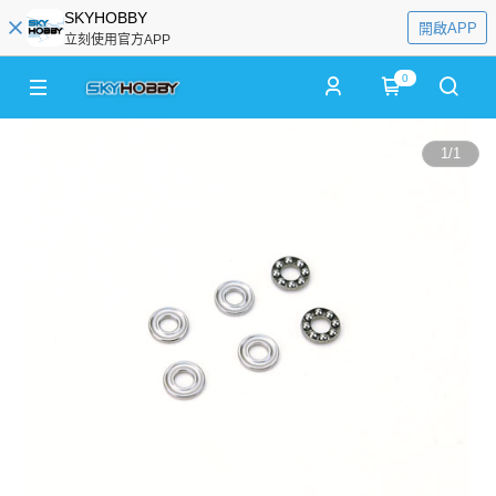
SKYHOBBY
開啟APP
立刻使用官方APP
0
1
/
1