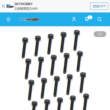
SKYHOBBY
開啟APP
立刻使用官方APP
0
1
/
1