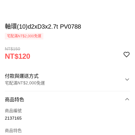
軸環(10)d2xD3x2.7t PV0788
宅配滿NT$2,000免運
NT$150
NT$120
付款與運送方式
宅配滿NT$2,000免運
付款方式
商品特色
信用卡一次付款
商品編號
信用卡分期付款
2137165
3 期 0 利率 每期
NT$40
21家銀行
商品特色
6 期 0 利率 每期
NT$20
21家銀行
合作金庫商業銀行
第一商業銀行