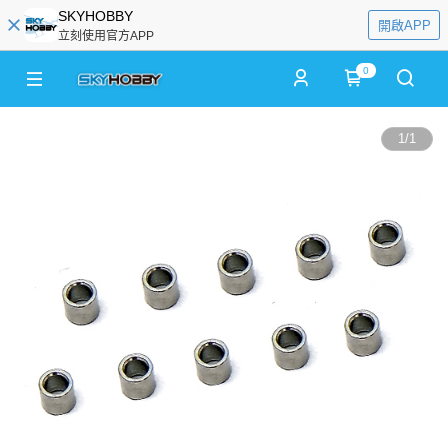
SKYHOBBY
開啟APP
立刻使用官方APP
0
1
/
1