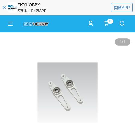
SKYHOBBY
開啟APP
立刻使用官方APP
0
1
/
1