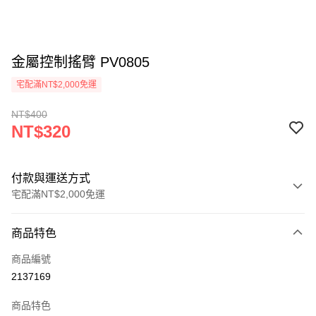
金屬控制搖臂 PV0805
宅配滿NT$2,000免運
NT$400
NT$320
付款與運送方式
宅配滿NT$2,000免運
付款方式
商品特色
信用卡一次付款
商品編號
信用卡分期付款
2137169
3 期 0 利率 每期
NT$106
21家銀行
商品特色
6 期 0 利率 每期
NT$53
21家銀行
合作金庫商業銀行
第一商業銀行