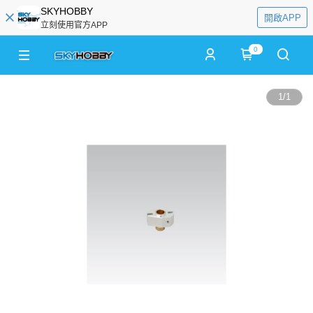
SKYHOBBY
開啟APP
立刻使用官方APP
0
1
/
1