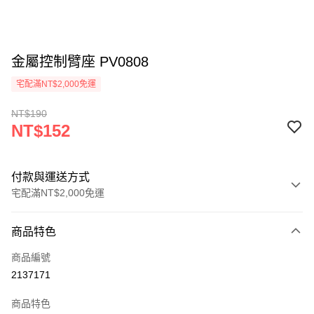
金屬控制臂座 PV0808
宅配滿NT$2,000免運
NT$190
NT$152
付款與運送方式
宅配滿NT$2,000免運
付款方式
商品特色
信用卡一次付款
商品編號
信用卡分期付款
2137171
3 期 0 利率 每期
NT$50
21家銀行
商品特色
6 期 0 利率 每期
NT$25
21家銀行
合作金庫商業銀行
第一商業銀行