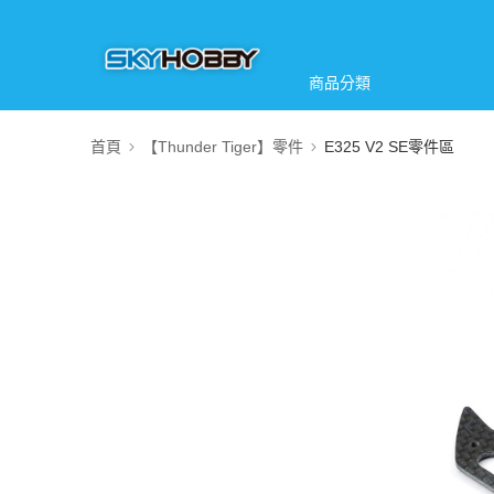
商品分類
首頁
【Thunder Tiger】零件
E325 V2 SE零件區