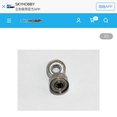
SKYHOBBY
開啟APP
立刻使用官方APP
0
1
/
1