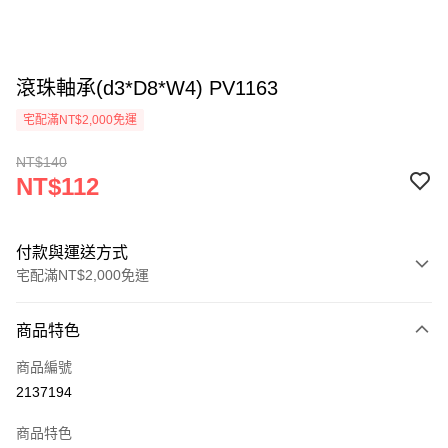
滾珠軸承(d3*D8*W4) PV1163
宅配滿NT$2,000免運
NT$140
NT$112
付款與運送方式
宅配滿NT$2,000免運
付款方式
商品特色
信用卡一次付款
商品編號
信用卡分期付款
2137194
3 期 0 利率 每期
NT$37
21家銀行
商品特色
6 期 0 利率 每期
NT$18
21家銀行
合作金庫商業銀行
第一商業銀行