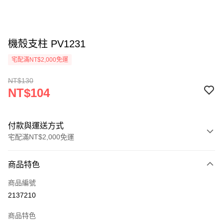
機殼支柱 PV1231
宅配滿NT$2,000免運
NT$130
NT$104
付款與運送方式
宅配滿NT$2,000免運
付款方式
商品特色
信用卡一次付款
商品編號
信用卡分期付款
2137210
3 期 0 利率 每期
NT$34
21家銀行
商品特色
6 期 0 利率 每期
NT$17
21家銀行
合作金庫商業銀行
第一商業銀行