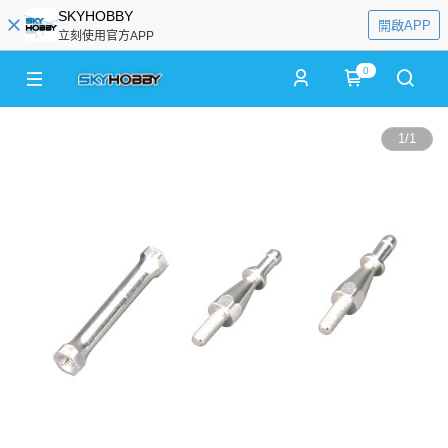
SKYHOBBY
開啟APP
立刻使用官方APP
0
1
/
1