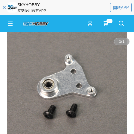
SKYHOBBY
開啟APP
立刻使用官方APP
0
1
/
1