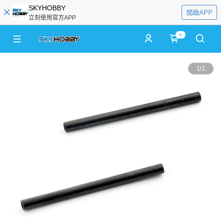
SKYHOBBY
開啟APP
立刻使用官方APP
0
1
/
1