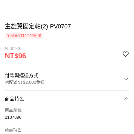
主旋翼固定軸(2) PV0707
宅配滿NT$2,000免運
NT$120
NT$96
付款與運送方式
宅配滿NT$2,000免運
付款方式
商品特色
信用卡一次付款
商品編號
信用卡分期付款
2137896
3 期 0 利率 每期
NT$32
21家銀行
商品特色
6 期 0 利率 每期
NT$16
21家銀行
合作金庫商業銀行
第一商業銀行