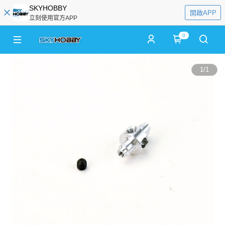
SKYHOBBY
開啟APP
立刻使用官方APP
0
1
/
1