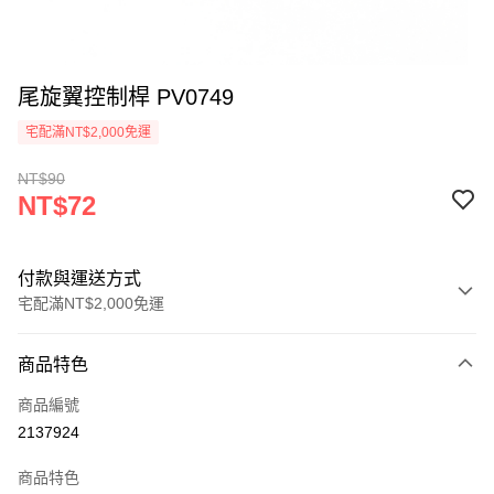
尾旋翼控制桿 PV0749
宅配滿NT$2,000免運
NT$90
NT$72
付款與運送方式
宅配滿NT$2,000免運
付款方式
商品特色
信用卡一次付款
商品編號
信用卡分期付款
2137924
3 期 0 利率 每期
NT$24
21家銀行
商品特色
6 期 0 利率 每期
NT$12
21家銀行
合作金庫商業銀行
第一商業銀行