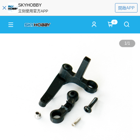
SKYHOBBY
開啟APP
立刻使用官方APP
0
1
/
1