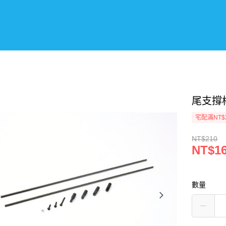
尾支撐桿
宅配滿NT$
NT$210
NT$1
數量