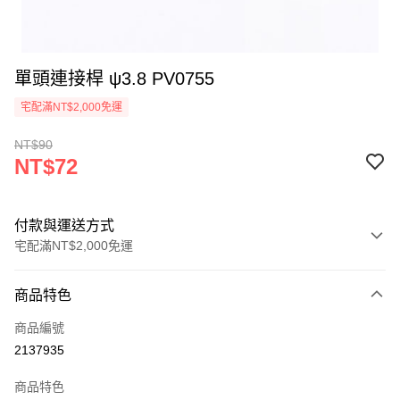
單頭連接桿 ψ3.8 PV0755
宅配滿NT$2,000免運
NT$90
NT$72
付款與運送方式
宅配滿NT$2,000免運
付款方式
商品特色
信用卡一次付款
商品編號
信用卡分期付款
2137935
3 期 0 利率 每期
NT$24
21家銀行
商品特色
6 期 0 利率 每期
NT$12
21家銀行
合作金庫商業銀行
第一商業銀行