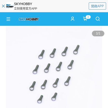
SKYHOBBY
開啟APP
立刻使用官方APP
0
1
/
1