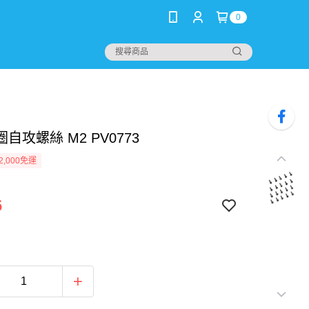
0
自攻螺絲 M2 PV0773
2,000免運
6