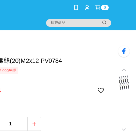
0
(20)M2x12 PV0784
2,000免運
4