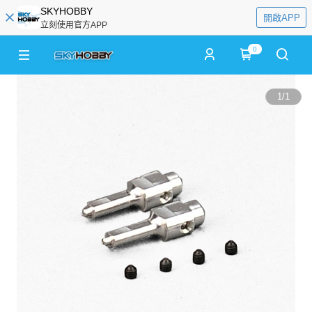
SKYHOBBY
開啟APP
立刻使用官方APP
0
1
/
1