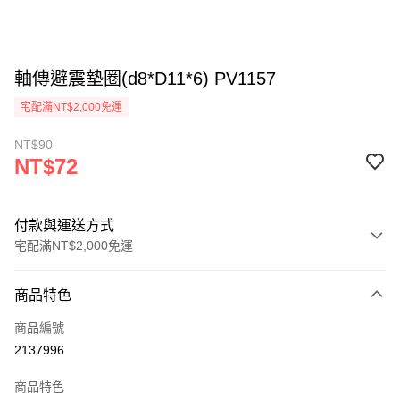
軸傳避震墊圈(d8*D11*6) PV1157
宅配滿NT$2,000免運
NT$90
NT$72
付款與運送方式
宅配滿NT$2,000免運
付款方式
商品特色
信用卡一次付款
商品編號
信用卡分期付款
2137996
3 期 0 利率 每期
NT$24
21家銀行
商品特色
6 期 0 利率 每期
NT$12
21家銀行
合作金庫商業銀行
第一商業銀行