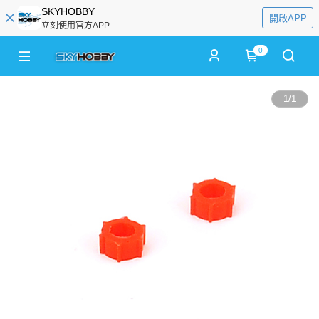
SKYHOBBY
開啟APP
立刻使用官方APP
0
1
/
1