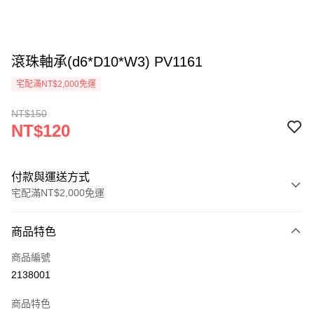
滾珠軸承(d6*D10*W3) PV1161
宅配滿NT$2,000免運
NT$150
NT$120
付款與運送方式
宅配滿NT$2,000免運
付款方式
商品特色
信用卡一次付款
商品編號
信用卡分期付款
2138001
3 期 0 利率 每期
NT$40
21家銀行
商品特色
6 期 0 利率 每期
NT$20
21家銀行
合作金庫商業銀行
第一商業銀行