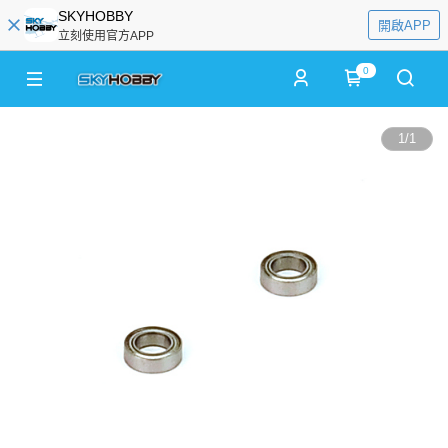
SKYHOBBY
開啟APP
立刻使用官方APP
0
1
/
1