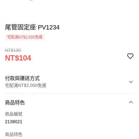
尾管固定座 PV1234
宅配滿NT$2,000免運
NT$130
NT$104
付款與運送方式
宅配滿NT$2,000免運
付款方式
商品特色
信用卡一次付款
商品編號
信用卡分期付款
2138021
3 期 0 利率 每期
NT$34
21家銀行
商品特色
6 期 0 利率 每期
NT$17
21家銀行
合作金庫商業銀行
第一商業銀行