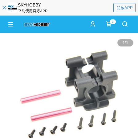
SKYHOBBY
開啟APP
立刻使用官方APP
0
1
/
1