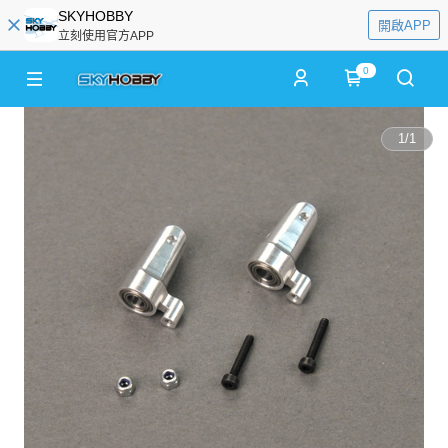
SKYHOBBY
開啟APP
立刻使用官方APP
0
1
/
1