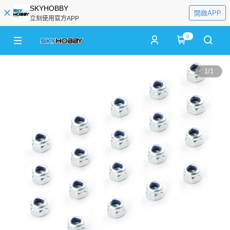
SKYHOBBY
開啟APP
立刻使用官方APP
0
1
/
1