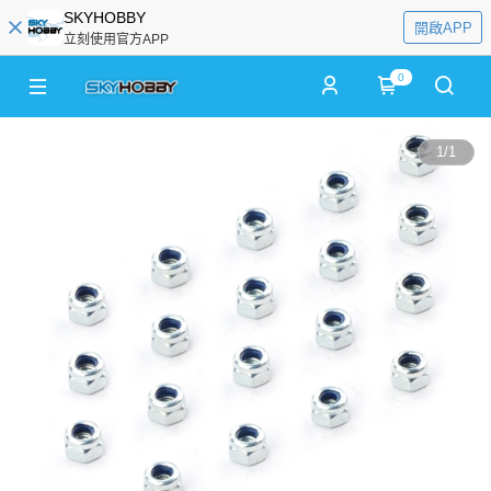
SKYHOBBY
開啟APP
立刻使用官方APP
0
1
/
1