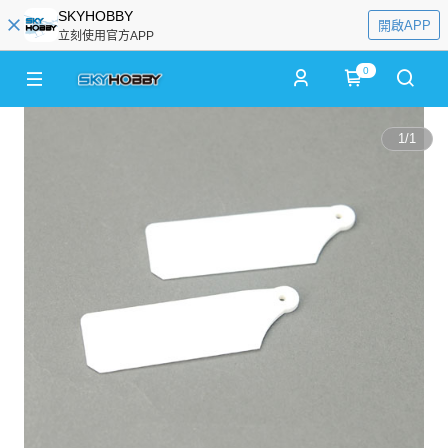
SKYHOBBY
開啟APP
立刻使用官方APP
0
1
/
1