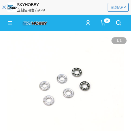
SKYHOBBY
開啟APP
立刻使用官方APP
0
1
/
1