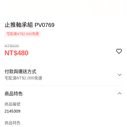
止推軸承組 PV0769
宅配滿NT$2,000免運
NT$600
NT$480
付款與運送方式
宅配滿NT$2,000免運
付款方式
商品特色
信用卡一次付款
商品編號
信用卡分期付款
2145309
3 期 0 利率 每期
NT$160
21家銀行
商品特色
6 期 0 利率 每期
NT$80
21家銀行
合作金庫商業銀行
第一商業銀行